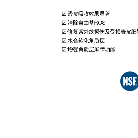
☑ 透皮吸收效果显著
☑ 清除自由基ROS
☑ 修复紫外线损伤及受损表皮细
☑ 水合软化角质层
☑ 增强角质层屏障功能