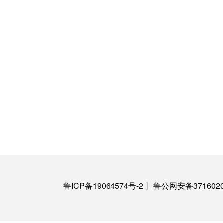
鲁ICP备19064574号-2
丨
鲁公网安备3716020